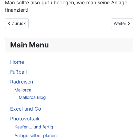
Man sollte also gut überlegen, wie man seine Anlage
finanziert!
Vorheriger Beitrag: Beispiel Miete
Nächster Be
Zurück
Weiter
Main Menu
Home
Fußball
Radreisen
Mallorca
Mallorca Blog
Excel und Co.
Photovoltaik
Kaufen... und fertig
Anlage selber planen